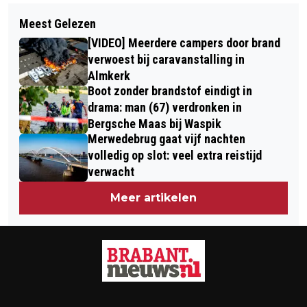
Volgend artikel
FIETSSTER GEWOND BIJ BOTSING
Meest Gelezen
NAC WEET MET 3-0 TE WINNEN VAN
MET BESTELBUS IN OISTERWIJK
[VIDEO] Meerdere campers door brand
TOP OSS EN STELT PLAY-OFFS ZO
verwoest bij caravanstalling in
GOED ALS VEILIG
Almkerk
Boot zonder brandstof eindigt in
drama: man (67) verdronken in
Bergsche Maas bij Waspik
Merwedebrug gaat vijf nachten
volledig op slot: veel extra reistijd
verwacht
Meer artikelen