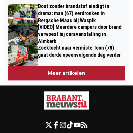
WEER RUIM 300 CORONAPATIËNTEN
QUARANTAINEHOTEL
Boot zonder brandstof eindigt in
IN ZIEKENHUIS BELAND
drama: man (67) verdronken in
Bergsche Maas bij Waspik
[VIDEO] Meerdere campers door brand
verwoest bij caravanstalling in
Almkerk
Zoektocht naar vermiste Toon (78)
gaat derde opeenvolgende dag verder
Meer artikelen