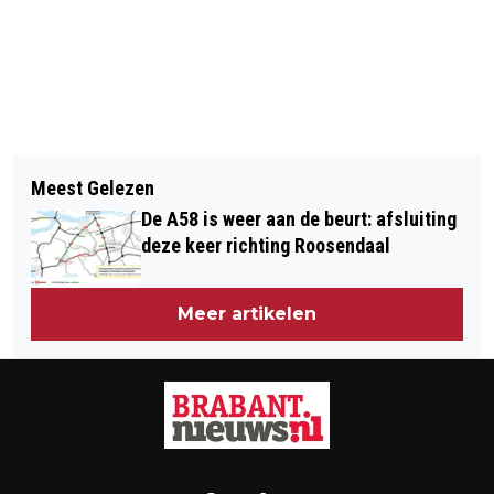
Vorig artikel
Volgend artikel
(WEERALARM) CODE GEEL VANWEGE
Meest Gelezen
EVOLUON IN SEPTEMBER WEER OPEN
ONWEERSBUIEN IN BRABANT
De A58 is weer aan de beurt: afsluiting
ALS MUSEUM
deze keer richting Roosendaal
Meer artikelen