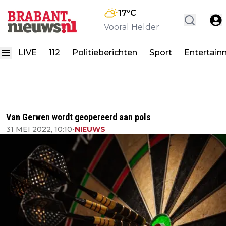
17
°C
Vooral Helder
LIVE
112
Politieberichten
Sport
Entertain
Van Gerwen wordt geopereerd aan pols
31 MEI 2022, 10:10
•
NIEUWS