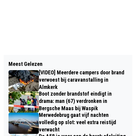
Vorig artikel
Volgend artikel
STATIEGELD OP BLIK VANAF 1 APRIL
Meest Gelezen
MAN (37) OPGEPAKT UIT OUD
[VIDEO] Meerdere campers door brand
HEUSDEN VOOR HANDEL IN DRUGS
verwoest bij caravanstalling in
Almkerk
Boot zonder brandstof eindigt in
drama: man (67) verdronken in
Bergsche Maas bij Waspik
Merwedebrug gaat vijf nachten
volledig op slot: veel extra reistijd
verwacht