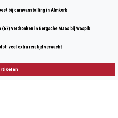
NUBISCHE GIRAFFE SHANNA TER
st bij caravanstalling in Almkerk
WERELD GEKOMEN IN SAFARIPARK
BEEKSE BERGEN
n (67) verdronken in Bergsche Maas bij Waspik
ot: veel extra reistijd verwacht
rtikelen