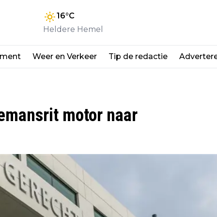
16
°C
Heldere Hemel
nment
Weer en Verkeer
Tip de redactie
Adverter
demansrit motor naar