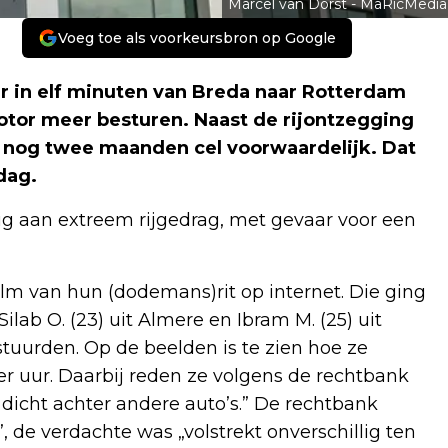
Marcel van Dorst - MaRicMedia
Voeg toe als voorkeursbron op Google
ar in elf minuten van Breda naar Rotterdam
tor meer besturen. Naast de rijontzegging
 nog twee maanden cel voorwaardelijk. Dat
dag.
g aan extreem rijgedrag, met gevaar voor een
ilm van hun (dodemans)rit op internet. Die ging
Silab O. (23) uit Almere en Ibram M. (25) uit
tuurden. Op de beelden is te zien hoe ze
r uur. Daarbij reden ze volgens de rechtbank
 dicht achter andere auto’s.” De rechtbank
, de verdachte was „volstrekt onverschillig ten