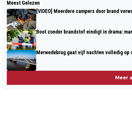
Meest Gelezen
KOPSTUK MOCRO-MAFFIA SAÏD
[VIDEO] Meerdere campers door brand verwoe
RAZZOUKI AANGEKOMEN IN EBI VUGHT
Boot zonder brandstof eindigt in drama: ma
Merwedebrug gaat vijf nachten volledig op sl
Meer a