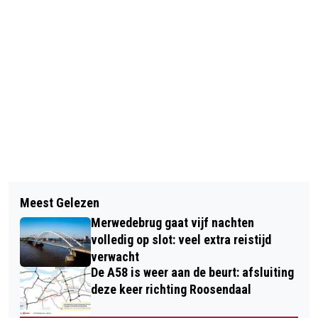
Vorig artikel
Volgend artikel
WK DARTS ZIT EROP VOOR MICHAEL
Meest Gelezen
ZOMERCARNAVAL IN BOEMELDONCK?
VAN GERWEN NA POSITIEVE
Merwedebrug gaat vijf nachten
ORGANISATIE VERPLAATST OPTOCHT
CORONATEST
volledig op slot: veel extra reistijd
NAAR JUNI
verwacht
De A58 is weer aan de beurt: afsluiting
deze keer richting Roosendaal