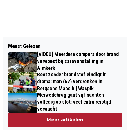
Vorig artikel
Volgend artikel
AUTO RAMT BOOM IN BAVEL EN ROLT
Meest Gelezen
OVERBELASTING VAN HET
VAN TALUD AF, INZITTENDEN OP DE
[VIDEO] Meerdere campers door brand
STROOMNET: DIT MERK JIJ ERVAN
VLUCHT
verwoest bij caravanstalling in
Almkerk
Boot zonder brandstof eindigt in
drama: man (67) verdronken in
Bergsche Maas bij Waspik
Merwedebrug gaat vijf nachten
volledig op slot: veel extra reistijd
verwacht
Meer artikelen