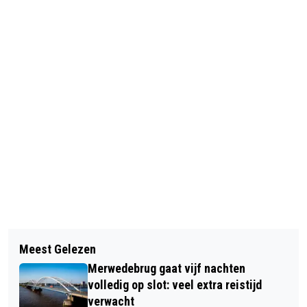
Vorig artikel
Volgend artikel
CELSTRAFFEN TOT 4 JAAR VOOR
Meest Gelezen
ONDERNEMERS IN GELIJK BIJ
GROOTSCHALIGE DRUGSHANDEL
Merwedebrug gaat vijf nachten
ACQUISITIEFRAUDE
volledig op slot: veel extra reistijd
verwacht