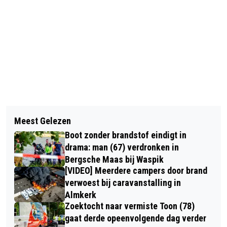
Vorig artikel
Volgend artikel
RKC BIEDT AANVALLER ALEXANDER
Meest Gelezen
TWEE GEWONDEN BIJ ERNSTIG
JAKOBSEN ÉÉNJARIG CONTRACT
Boot zonder brandstof eindigt in
ONGEVAL OP A27 BIJ OOSTERHOUT
AAN
drama: man (67) verdronken in
Bergsche Maas bij Waspik
[VIDEO] Meerdere campers door brand
verwoest bij caravanstalling in
Almkerk
Zoektocht naar vermiste Toon (78)
gaat derde opeenvolgende dag verder