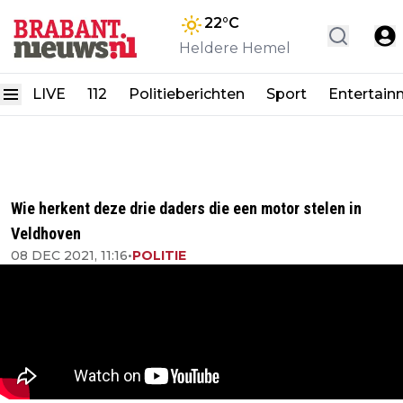
22
°C
Heldere Hemel
LIVE
112
Politieberichten
Sport
Entertain
Wie herkent deze drie daders die een motor stelen in
Veldhoven
08 DEC 2021, 11:16
•
POLITIE