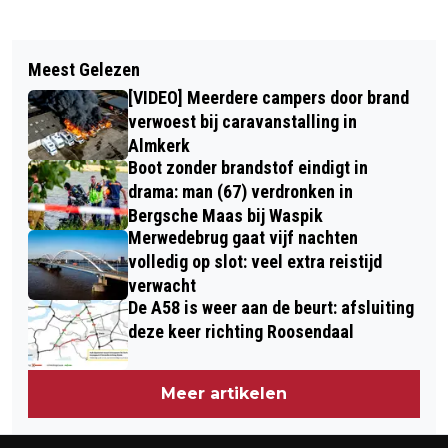
Vorig artikel
Volgend artikel
KPN EN ZIGGO HEBBEN DEAL MET
Meest Gelezen
BESTUURSTER RAMT BOOM OP
VIAPLAY EN ZENDEN KOMEND
[VIDEO] Meerdere campers door brand
KIEVITSTRAAT IN MADE
SEIZOEN F1 UIT
verwoest bij caravanstalling in
Almkerk
Boot zonder brandstof eindigt in
drama: man (67) verdronken in
Bergsche Maas bij Waspik
Merwedebrug gaat vijf nachten
volledig op slot: veel extra reistijd
verwacht
De A58 is weer aan de beurt: afsluiting
deze keer richting Roosendaal
Meer artikelen