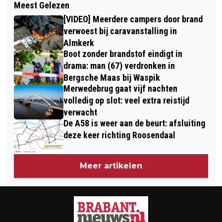
Meest Gelezen
REGELS VOOR BIJSTAND
VOOR SPORTVERENIGINGEN IN NOOD
[VIDEO] Meerdere campers door brand
VERSOEPELD: TOT 1200 EURO AAN
verwoest bij caravanstalling in
GIFTEN
Almkerk
Boot zonder brandstof eindigt in
drama: man (67) verdronken in
Bergsche Maas bij Waspik
Merwedebrug gaat vijf nachten
volledig op slot: veel extra reistijd
verwacht
De A58 is weer aan de beurt: afsluiting
deze keer richting Roosendaal
Meer artikelen