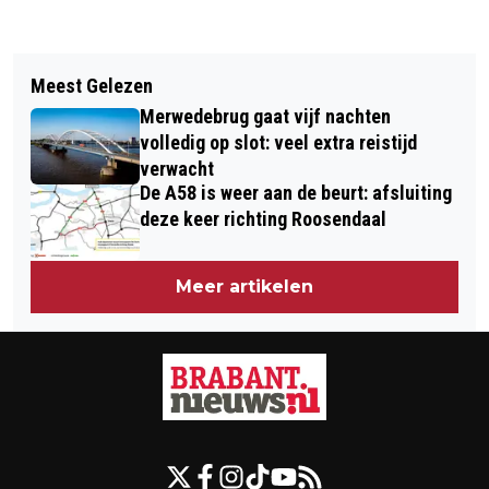
Vorig artikel
Volgend artikel
VOLGENDE WEEK OP MEER PLEKKEN
Meest Gelezen
RECORDAANTAL
BOOSTERPRIK ZONDER AFSPRAAK
Merwedebrug gaat vijf nachten
CORONABESMETTINGEN VAN 35.000
volledig op slot: veel extra reistijd
verwacht
De A58 is weer aan de beurt: afsluiting
deze keer richting Roosendaal
Meer artikelen