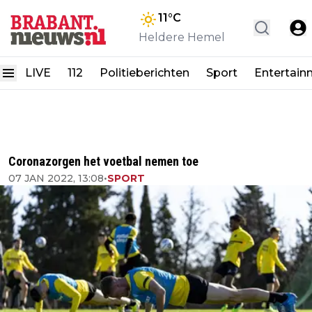
11
°C
Heldere Hemel
LIVE
112
Politieberichten
Sport
Entertain
Coronazorgen het voetbal nemen toe
07 JAN 2022, 13:08
•
SPORT