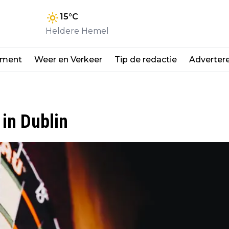
15
°C
Heldere Hemel
nment
Weer en Verkeer
Tip de redactie
Adverter
 in Dublin