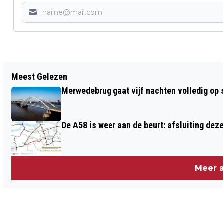
Vorig artikel
Meest Gelezen
DODE GEVONDEN IN APPARTEMENT
Merwedebrug gaat vijf nachten volledig op sl
ROOSENDAAL
De A58 is weer aan de beurt: afsluiting dez
Meer a