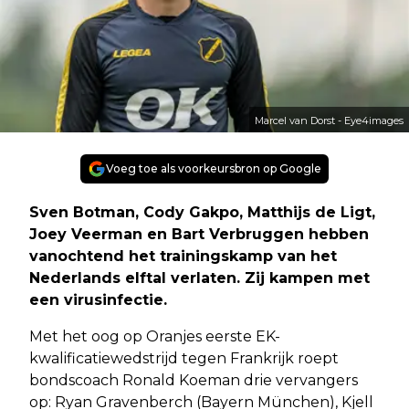
Marcel van Dorst - Eye4images
Voeg toe als voorkeursbron op Google
Sven Botman, Cody Gakpo, Matthijs de Ligt,
Joey Veerman en Bart Verbruggen hebben
vanochtend het trainingskamp van het
Nederlands elftal verlaten. Zij kampen met
een virusinfectie.
Met het oog op Oranjes eerste EK-
kwalificatiewedstrijd tegen Frankrijk roept
bondscoach Ronald Koeman drie vervangers
op: Ryan Gravenberch (Bayern München), Kjell