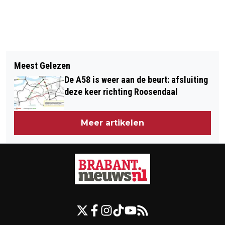
Vorig artikel
Volgend artikel
33-JARIGE MAN AANGEHOUDEN VOOR
Meest Gelezen
WILDE ACHTERVOLGING VANUIT
BETROKKENHEID VAN ONGEVAL WAAR
De A58 is weer aan de beurt: afsluiting
LIMBURG EINDIGT IN DEN BOSCH
GEZIN OVERLEED
deze keer richting Roosendaal
Meer artikelen