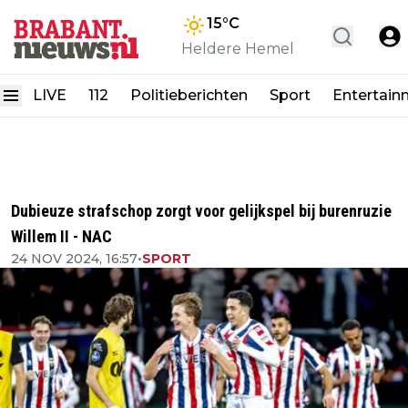
15
°C
Heldere Hemel
LIVE
112
Politieberichten
Sport
Entertain
Dubieuze strafschop zorgt voor gelijkspel bij burenruzie
Willem II - NAC
24 NOV 2024, 16:57
•
SPORT