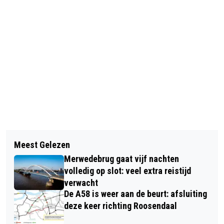
Vorig artikel
Volgend artikel
STRIJDLUSTIG RKC PAKT PUNT IN
Meest Gelezen
SCHOLEN BREDA BEDREIGT DOOR
DEGRADATIEKRAKER TEGEN
Merwedebrug gaat vijf nachten
ONBEKENDE SCHUTTER DIE DOOD EN
HERACLES
volledig op slot: veel extra reistijd
VERDERF WIL ZAAIEN
verwacht
De A58 is weer aan de beurt: afsluiting
deze keer richting Roosendaal