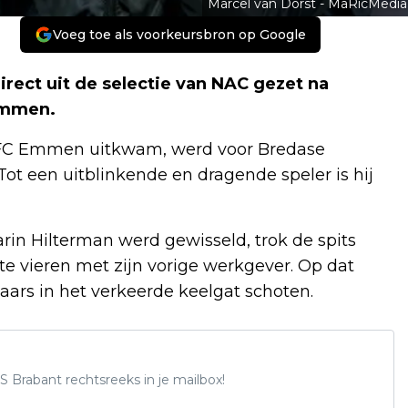
Marcel van Dorst - MaRicMedia
Voeg toe als voorkeursbron op Google
rect uit de selectie van NAC gezet na
Emmen.
r FC Emmen uitkwam, werd voor Bredase
ot een uitblinkende en dragende speler is hij
in Hilterman werd gewisseld, trok de spits
 vieren met zijn vorige werkgever. Op dat
aars in het verkeerde keelgat schoten.
S Brabant rechtsreeks in je mailbox!