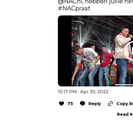
@NACnl
#NACpraat
10:17 PM · Apr 30, 2022
75
Reply
Copy li
Read 6