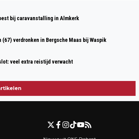
Volgend artikel
POLITIE HOUDT TWEE VERDACHTEN
st bij caravanstalling in Almkerk
AAN IN ONDERZOEK DOOD
ROOSENDALER
n (67) verdronken in Bergsche Maas bij Waspik
ot: veel extra reistijd verwacht
rtikelen