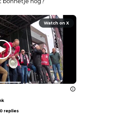
, hebben jullie het bonnetje nog? 
Watch on X
nk
0 replies