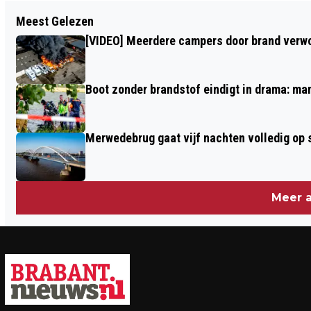
Vorig artikel
Meest Gelezen
DODE EN DRIE GEWONDEN BIJ ERNSTIG
[VIDEO] Meerdere campers door brand verwoe
ONGEVAL OUD GASTEL
Boot zonder brandstof eindigt in drama: ma
Merwedebrug gaat vijf nachten volledig op sl
Meer a