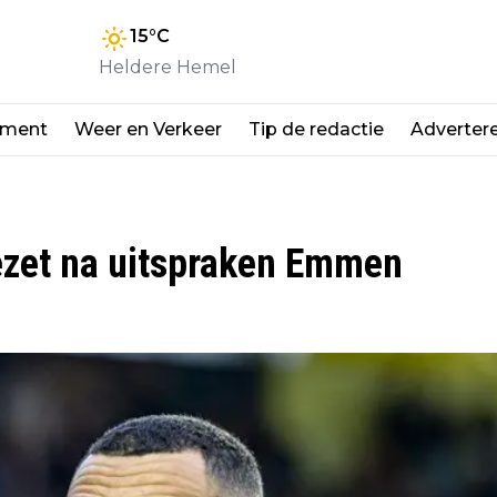
15
°C
Heldere Hemel
nment
Weer en Verkeer
Tip de redactie
Adverter
gezet na uitspraken Emmen