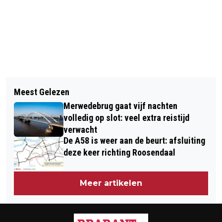
Vorig artikel
Volgend artikel
NICK EN SIMON NU OFFICEEL UIT
Meest Gelezen
VERZORGINGSHUIS SINT JANSHOF IN
ELKAAR
Merwedebrug gaat vijf nachten
VLIJMEN ONTRUIMD DOOR
volledig op slot: veel extra reistijd
DIESELLUCHT
verwacht
De A58 is weer aan de beurt: afsluiting
deze keer richting Roosendaal
Meer artikelen