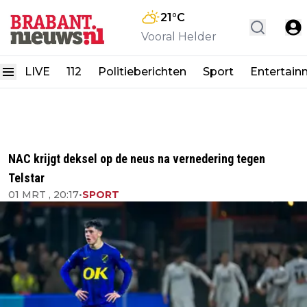
21
°C
Vooral Helder
LIVE
112
Politieberichten
Sport
Entertain
NAC krijgt deksel op de neus na vernedering tegen
Telstar
01 MRT , 20:17
•
SPORT