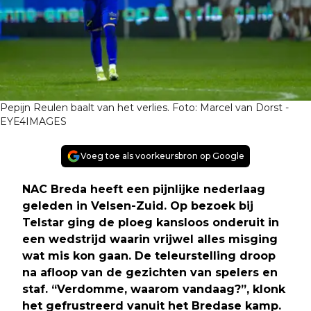
Pepijn Reulen baalt van het verlies. Foto: Marcel van Dorst -
EYE4IMAGES
Voeg toe als voorkeursbron op Google
NAC Breda heeft een pijnlijke nederlaag
geleden in Velsen-Zuid. Op bezoek bij
Telstar ging de ploeg kansloos onderuit in
een wedstrijd waarin vrijwel alles misging
wat mis kon gaan. De teleurstelling droop
na afloop van de gezichten van spelers en
staf. “Verdomme, waarom vandaag?”, klonk
het gefrustreerd vanuit het Bredase kamp.