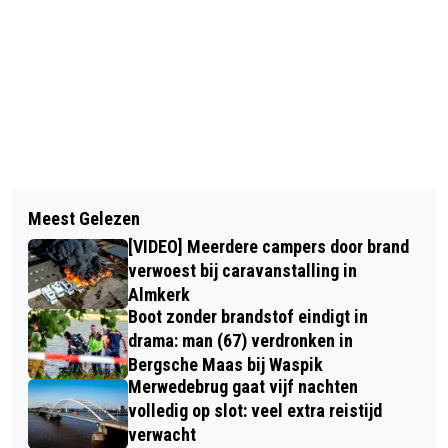
Vorig artikel
Volgend artikel
MARIANNE VOS WINT HET NK
Meest Gelezen
WEER PROBLEMEN MET SUPERJACHT,
VELDRIJDEN
[VIDEO] Meerdere campers door brand
BRUG BIJ HEUSDEN TE LAAG
verwoest bij caravanstalling in
Almkerk
Boot zonder brandstof eindigt in
drama: man (67) verdronken in
Bergsche Maas bij Waspik
Merwedebrug gaat vijf nachten
volledig op slot: veel extra reistijd
verwacht