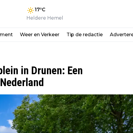
17
°C
Heldere Hemel
nment
Weer en Verkeer
Tip de redactie
Adverter
lein in Drunen: Een
 Nederland