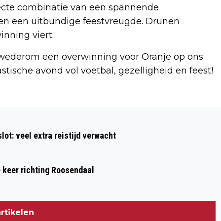
ecte combinatie van een spannende
 en een uitbundige feestvreugde. Drunen
inning viert.
k wederom een overwinning voor Oranje op ons
astische avond vol voetbal, gezelligheid en feest!
Volgend artikel
TURKEN VIEREN FEEST NA
ot: veel extra reistijd verwacht
OVERWINNING OP OOSTENRIJK
e keer richting Roosendaal
rtikelen