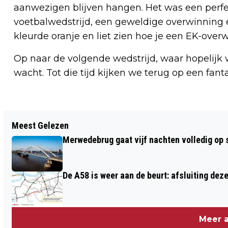
aanwezigen blijven hangen. Het was een perf
voetbalwedstrijd, een geweldige overwinning
kleurde oranje en liet zien hoe je een EK-overw
Op naar de volgende wedstrijd, waar hopelij
wacht. Tot die tijd kijken we terug op een fant
Vorig artikel
Meest Gelezen
ROSHON VAN EIJMA TEKENT TOT MEDIO
Merwedebrug gaat vijf nachten volledig op sl
2026 BIJ RKC WAALWIJK
De A58 is weer aan de beurt: afsluiting dez
Meer a