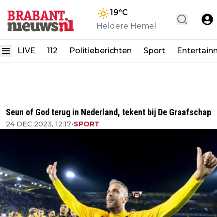
19
°C
Heldere Hemel
LIVE
112
Politieberichten
Sport
Entertain
Seun of God terug in Nederland, tekent bij De Graafschap
24 DEC 2023, 12:17
•
SPORT