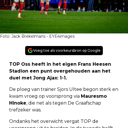
Foto: Jack Brekelmans - EYE4images
Voeg toe als voorkeursbron op Google
TOP Oss heeft in het eigen Frans Heesen
Stadion een punt overgehouden aan het
duel met Jong Ajax:
1-1
.
De ploeg van trainer Sjors Ultee begon sterk en
kwam vroeg op voorsprong via
Mauresmo
Hinoke
, die net als tegen De Graafschap
trefzeker was.
Ondanks het overwicht vergat TOP de