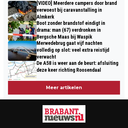
VOLENDAM
[VIDEO] Meerdere campers door brand
WAAROM COACHING HELPT OM ZELF
verwoest bij caravanstalling in
AAN HET STUUR TE ZITTEN
Almkerk
Boot zonder brandstof eindigt in
drama: man (67) verdronken in
Bergsche Maas bij Waspik
Merwedebrug gaat vijf nachten
volledig op slot: veel extra reistijd
verwacht
De A58 is weer aan de beurt: afsluiting
deze keer richting Roosendaal
Meer artikelen