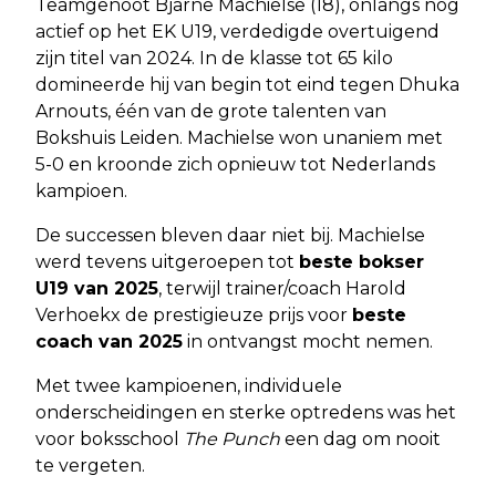
Teamgenoot Bjarne Machielse (18), onlangs nog
actief op het EK U19, verdedigde overtuigend
zijn titel van 2024. In de klasse tot 65 kilo
domineerde hij van begin tot eind tegen Dhuka
Arnouts, één van de grote talenten van
Bokshuis Leiden. Machielse won unaniem met
5-0 en kroonde zich opnieuw tot Nederlands
kampioen.
De successen bleven daar niet bij. Machielse
werd tevens uitgeroepen tot
beste bokser
U19 van 2025
, terwijl trainer/coach Harold
Verhoekx de prestigieuze prijs voor
beste
coach van 2025
in ontvangst mocht nemen.
Met twee kampioenen, individuele
onderscheidingen en sterke optredens was het
voor boksschool
The Punch
een dag om nooit
te vergeten.