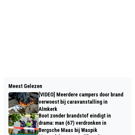
Vorig artikel
Volgend artikel
CODE GEEL IN BRABANT VANWEGE
Meest Gelezen
INBREKER IN DE KRAAG GEVAT EN
ONWEER EN HAGELSTENEN
[VIDEO] Meerdere campers door brand
GEBETEN DOOR POLITIEHOND IN
verwoest bij caravanstalling in
DONGEN
Almkerk
Boot zonder brandstof eindigt in
drama: man (67) verdronken in
Bergsche Maas bij Waspik