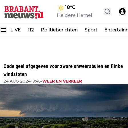
18
°C
Heldere Hemel
LIVE
112
Politieberichten
Sport
Entertain
Code geel afgegeven voor zware onweersbuien en flinke
windstoten
24 AUG 2024, 9:45
•
WEER EN VERKEER