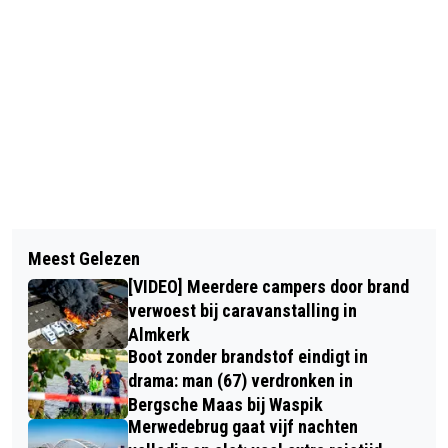
Vorig artikel
Volgend artikel
GROTE HOEVEELHEID LACHGAS
Meest Gelezen
VRACHTWAGEN GEKANTELD OP A58
AANGETROFFEN IN VERLATEN
[VIDEO] Meerdere campers door brand
BIJ TILBURG: SNELWEG AFGESLOTEN
BESTELBUS IN OUDENBOSCH
verwoest bij caravanstalling in
Almkerk
Boot zonder brandstof eindigt in
drama: man (67) verdronken in
Bergsche Maas bij Waspik
Merwedebrug gaat vijf nachten