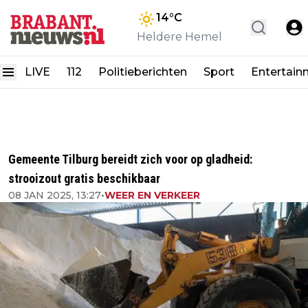
14
°C
Heldere Hemel
LIVE
112
Politieberichten
Sport
Entertain
Gemeente Tilburg bereidt zich voor op gladheid:
strooizout gratis beschikbaar
08 JAN 2025, 13:27
•
WEER EN VERKEER