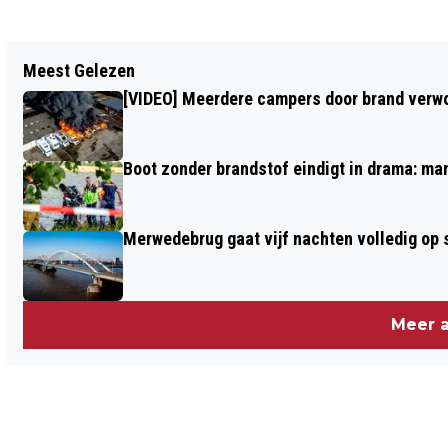
Vorig artikel
Meest Gelezen
TWEE GEWONDEN NA ERNSTIG ONGEVAL
[VIDEO] Meerdere campers door brand verwoe
OP DE BANDIJK IN WERKENDAM
Boot zonder brandstof eindigt in drama: ma
Merwedebrug gaat vijf nachten volledig op sl
Meer a