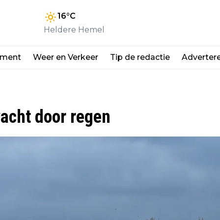
16
°C
Heldere Hemel
nment
Weer en Verkeer
Tip de redactie
Adverter
acht door regen