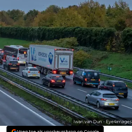
Iwan van Dun - Eye4images
Voeg toe als voorkeursbron op Google