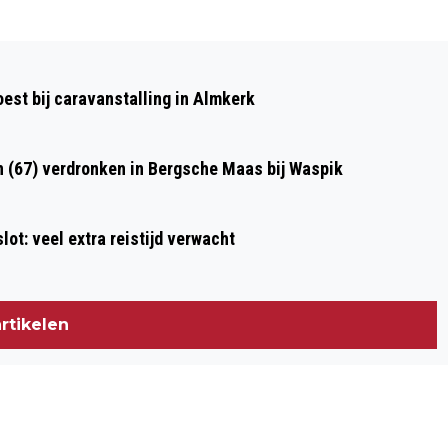
Volgend artikel
MALAFIDE INSTALLATIEBEDRIJF KIEST
st bij caravanstalling in Almkerk
HAZENPAD NA VEROORZAKEN GASLEK
n (67) verdronken in Bergsche Maas bij Waspik
ot: veel extra reistijd verwacht
rtikelen