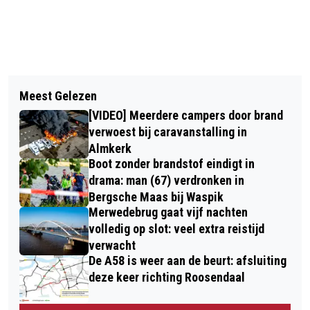
Vorig artikel
Volgend artikel
OPNIEUW PROTEST BIJ STATION
Meest Gelezen
BESTELBUS BELANDT OP ZIJKANT NA
TILBURG TEGEN HONGERSNOOD IN
[VIDEO] Meerdere campers door brand
AANRIJDING OP KRUISING IN TILBURG
GAZA
verwoest bij caravanstalling in
Almkerk
Boot zonder brandstof eindigt in
drama: man (67) verdronken in
Bergsche Maas bij Waspik
Merwedebrug gaat vijf nachten
volledig op slot: veel extra reistijd
verwacht
De A58 is weer aan de beurt: afsluiting
deze keer richting Roosendaal