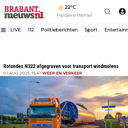
22
°C
Heldere Hemel
LIVE
112
Politieberichten
Sport
Entertain
Rotondes N322 afgegraven voor transport windmolens
01 AUG 2025, 15:41
•
WEER EN VERKEER