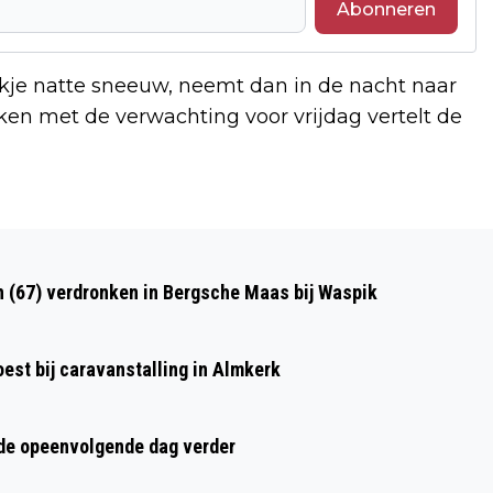
Abonneren
okje natte sneeuw, neemt dan in de nacht naar
ken met de verwachting voor vrijdag vertelt de
Volgend artikel
OPNIEUW AANHOUDINGEN VOOR
n (67) verdronken in Bergsche Maas bij Waspik
BRANDSTICHTINGEN IN VEEN
st bij caravanstalling in Almkerk
rde opeenvolgende dag verder