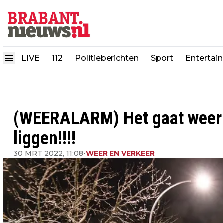
LIVE
112
Politieberichten
Sport
Entertai
(WEERALARM) Het gaat weer s
liggen!!!!
30 MRT 2022, 11:08
•
WEER EN VERKEER