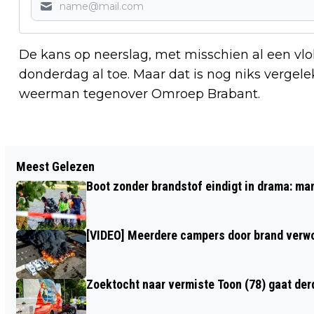
De kans op neerslag, met misschien al een vl
donderdag al toe. Maar dat is nog niks vergele
weerman tegenover Omroep Brabant.
Vorig artikel
Meest Gelezen
GROTE POLITIEINVAL BIJ
Boot zonder brandstof eindigt in drama: ma
AUTOSCHADEBEDRIJF IN TILBURG
[VIDEO] Meerdere campers door brand verwoe
Zoektocht naar vermiste Toon (78) gaat de