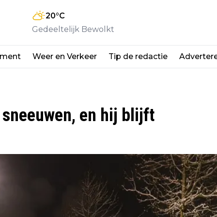
20
°C
Gedeeltelijk Bewolkt
nment
Weer en Verkeer
Tip de redactie
Adverter
neeuwen, en hij blijft