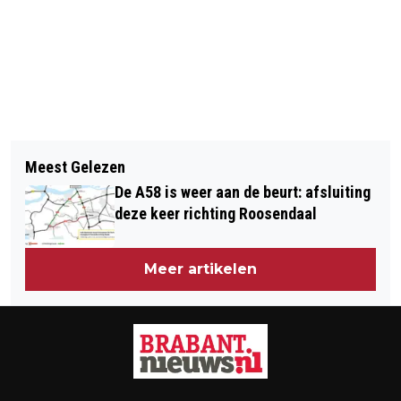
Vorig artikel
Volgend artikel
[VIDEO] DODE BIJ ONGEVAL OP
Meest Gelezen
A59 WEEKEND LANG DICHT TUSSEN
TUINBOUWWEG IN MADE
De A58 is weer aan de beurt: afsluiting
HEUSDEN EN WAALWIJK
deze keer richting Roosendaal
Meer artikelen