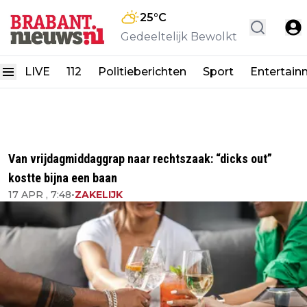
25
°C
Gedeeltelijk Bewolkt
LIVE
112
Politieberichten
Sport
Entertain
Van vrijdagmiddaggrap naar rechtszaak: “dicks out”
kostte bijna een baan
17 APR , 7:48
•
ZAKELIJK