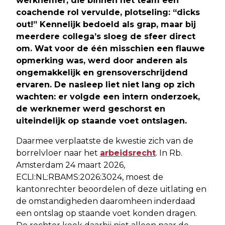
werknemer, die binnen het team een
coachende rol vervulde, plotseling: “dicks
out!” Kennelijk bedoeld als grap, maar bij
meerdere collega’s sloeg de sfeer direct
om. Wat voor de één misschien een flauwe
opmerking was, werd door anderen als
ongemakkelijk en grensoverschrijdend
ervaren. De nasleep liet niet lang op zich
wachten: er volgde een intern onderzoek,
de werknemer werd geschorst en
uiteindelijk op staande voet ontslagen.
Daarmee verplaatste de kwestie zich van de
borrelvloer naar het
arbeidsrecht
. In Rb.
Amsterdam 24 maart 2026,
ECLI:NL:RBAMS:2026:3024, moest de
kantonrechter beoordelen of deze uitlating en
de omstandigheden daaromheen inderdaad
een ontslag op staande voet konden dragen.