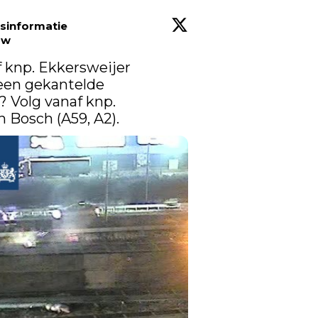
rsinformatie
ow
f knp. Ekkersweijer 
een gekantelde 
 Volg vanaf knp. 
 Bosch (A59, A2).