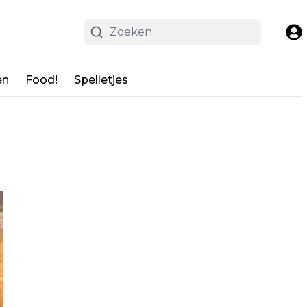
en
Food!
Spelletjes