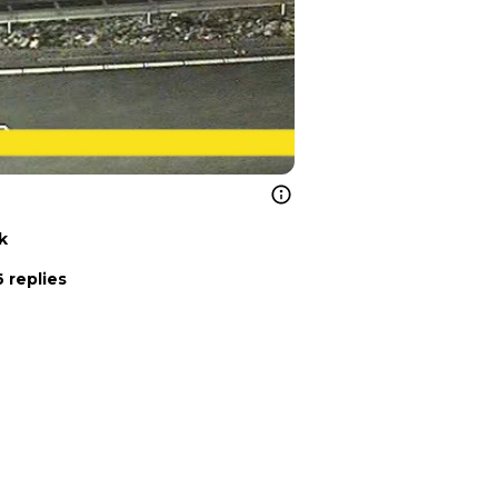
k
 replies
Volgend artikel
PIETS WEERBERICHT: VORST AAN DE