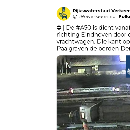
Rijkswaterstaat Verkee
@
RWSverkeersinfo
·
Foll
⛔ | De 
#A50
 is dicht vana
richting Eindhoven door 
vrachtwagen. Die kant op?
Paalgraven de borden Den