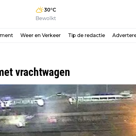
30
°C
Bewolkt
nment
Weer en Verkeer
Tip de redactie
Adverter
 met vrachtwagen