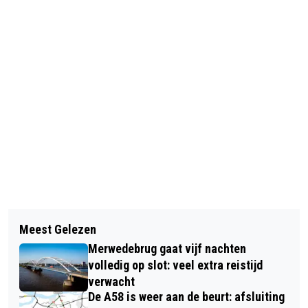
Vorig artikel
Volgend artikel
WAAROM JE AUTO ZO SNEL
Meest Gelezen
GEWONDE NA ONGEVAL OP KRUISING
MOGELIJK DOOR DE WASSTRAAT
Merwedebrug gaat vijf nachten
WAGENBERGSE BAAN WAGENBERG
MOET NA DE VRIESKOU
volledig op slot: veel extra reistijd
verwacht
De A58 is weer aan de beurt: afsluiting