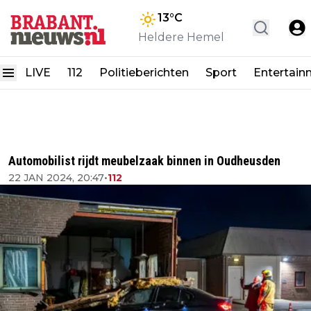
13
°C
Heldere Hemel
LIVE
112
Politieberichten
Sport
Entertain
Automobilist rijdt meubelzaak binnen in Oudheusden
22 JAN 2024, 20:47
•
112