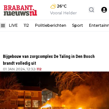
26
°C
Vooral Helder
LIVE
112
Politieberichten
Sport
Entertain
Bijgebouw van zorgcomplex De Taling in Den Bosch
brandt volledig uit
01 JAN 2024, 12:32
•
112