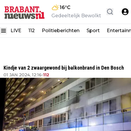
16
°C
Gedeeltelijk Bewolkt
LIVE
112
Politieberichten
Sport
Entertain
Kindje van 2 zwaargewond bij balkonbrand in Den Bosch
01 JAN 2024, 12:16
•
112