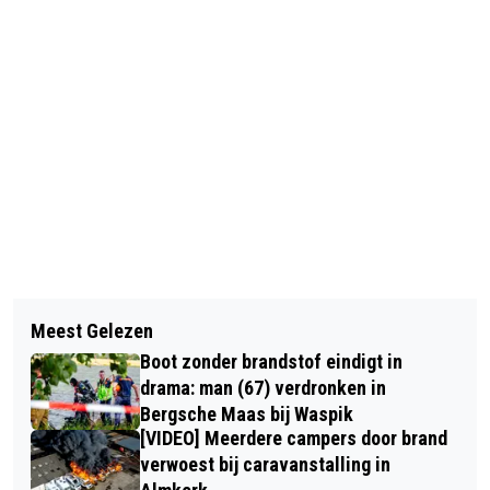
Vorig artikel
Volgend artikel
TWEE VOERTUIGEN DOOR BRAND
Meest Gelezen
BIJGEBOUW VAN ZORGCOMPLEX DE
VERWOEST IN BREDA
Boot zonder brandstof eindigt in
TALING IN DEN BOSCH BRANDT
drama: man (67) verdronken in
VOLLEDIG UIT
Bergsche Maas bij Waspik
[VIDEO] Meerdere campers door brand
verwoest bij caravanstalling in