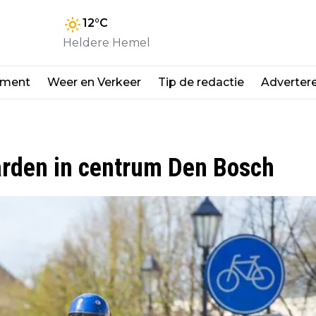
12
°C
Heldere Hemel
nment
Weer en Verkeer
Tip de redactie
Adverter
aarden in centrum Den Bosch