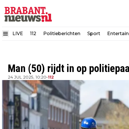
LIVE
112
Politieberichten
Sport
Entertai
Man (50) rijdt in op politiep
24 JUL 2025, 10:20
•
112