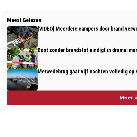
Vorig artikel
Meest Gelezen
CHAOS OP DE WEG NA DODELIJK
[VIDEO] Meerdere campers door brand verwoe
ONGEVAL MET VRACHTWAGEN OP A27
BIJ RAAMSDONKSVEER
Boot zonder brandstof eindigt in drama: ma
Merwedebrug gaat vijf nachten volledig op sl
Meer a