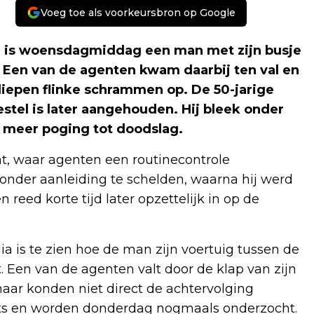
Voeg toe als voorkeursbron op Google
 is woensdagmiddag een man met zijn busje
 Een van de agenten kwam daarbij ten val en
liepen flinke schrammen op. De 50-jarige
stel is later aangehouden. Hij bleek onder
r meer poging tot doodslag.
at, waar agenten een routinecontrole
onder aanleiding te schelden, waarna hij werd
 reed korte tijd later opzettelijk in op de
 is te zien hoe de man zijn voertuig tussen de
 Een van de agenten valt door de klap van zijn
aar konden niet direct de achtervolging
arts en worden donderdag nogmaals onderzocht.