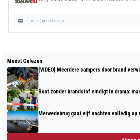
Vorig artikel
Meest Gelezen
DRUKTE BIJ KAPPERS NA DREIGEN
[VIDEO] Meerdere campers door brand verwoe
VOLLEDIGE LOCKDOWN
Boot zonder brandstof eindigt in drama: ma
Merwedebrug gaat vijf nachten volledig op sl