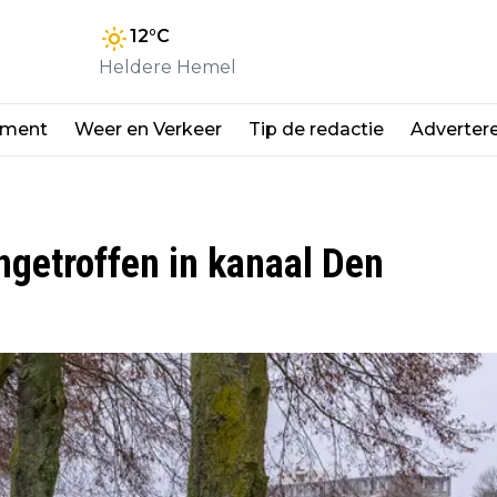
12
°C
Heldere Hemel
nment
Weer en Verkeer
Tip de redactie
Adverter
ngetroffen in kanaal Den