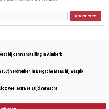
Abonneren
Volgend artikel
NEDERLAND GAAT IN STRENGE
st bij caravanstalling in Almkerk
LOCKDOWN, DIT ZIJN DE MAATREGELEN
n (67) verdronken in Bergsche Maas bij Waspik
ot: veel extra reistijd verwacht