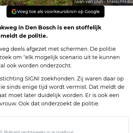
Iwan van Dun - MaRicMedia
Voeg toe als voorkeursbron op Google
kweg in Den Bosch is een stoffelijk
meldt de politie.
eg deels afgezet met schermen. De politie
rzoek om “elk mogelijk scenario uit te kunnen
 zal ook worden onderzocht.
tichting SIGNI zoekhonden. Zij waren daar op
e sinds enige tijd wordt vermist. Dat meldt de
at moet later duidelijk worden. Er is ook een
vrouw. Ook dat onderzoekt de politie.
S Brabant rechtsreeks in je mailbox!