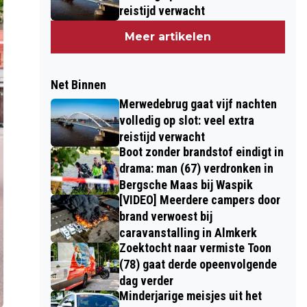
reistijd verwacht
Meer artikelen
Net Binnen
Merwedebrug gaat vijf nachten
volledig op slot: veel extra
reistijd verwacht
Boot zonder brandstof eindigt in
drama: man (67) verdronken in
Bergsche Maas bij Waspik
[VIDEO] Meerdere campers door
brand verwoest bij
caravanstalling in Almkerk
Zoektocht naar vermiste Toon
(78) gaat derde opeenvolgende
dag verder
Minderjarige meisjes uit het