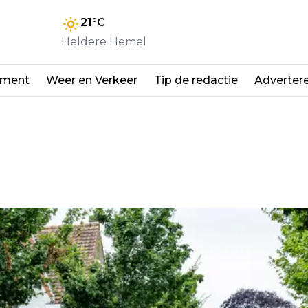
21
°C
Heldere Hemel
nment
Weer en Verkeer
Tip de redactie
Adverter