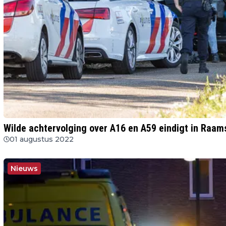
Wilde achtervolging over A16 en A59 eindigt in Raa
01 augustus 2022
Nieuws