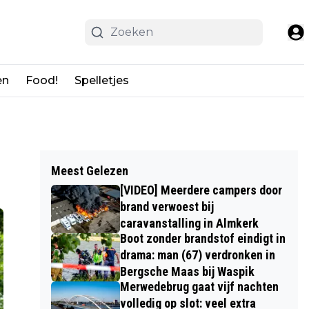
en
Food!
Spelletjes
Meest Gelezen
[VIDEO] Meerdere campers door
brand verwoest bij
caravanstalling in Almkerk
Boot zonder brandstof eindigt in
drama: man (67) verdronken in
Bergsche Maas bij Waspik
Merwedebrug gaat vijf nachten
volledig op slot: veel extra