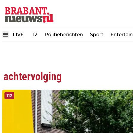
LIVE
112
Politieberichten
Sport
Entertai
achtervolging
112