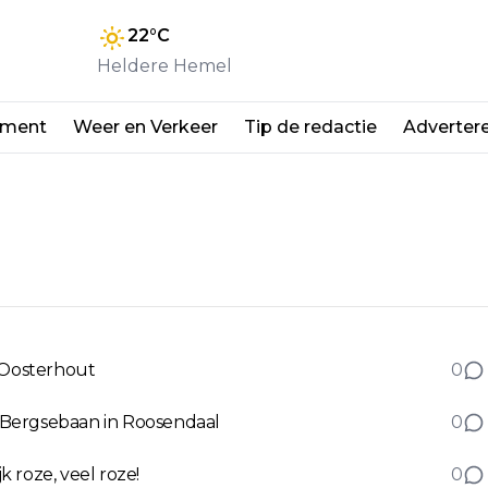
22
°C
Heldere Hemel
nment
Weer en Verkeer
Tip de redactie
Adverter
n Oosterhout
0
 Bergsebaan in Roosendaal
0
 roze, veel roze!
0