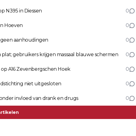
op N395 in Diessen
0
 in Hoeven
0
m, geen aanhoudingen
0
 plat; gebruikers krijgen massaal blauwe schermen
0
n op A16 Zevenbergschen Hoek
0
stichting niet uitgesloten
0
 onder invloed van drank en drugs
0
rtikelen