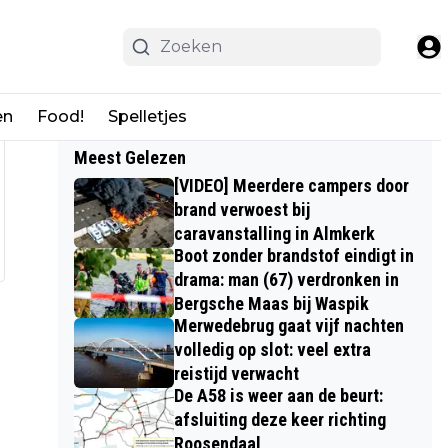
en
Food!
Spelletjes
Meest Gelezen
[VIDEO] Meerdere campers door
brand verwoest bij
caravanstalling in Almkerk
Boot zonder brandstof eindigt in
drama: man (67) verdronken in
Bergsche Maas bij Waspik
Merwedebrug gaat vijf nachten
volledig op slot: veel extra
reistijd verwacht
De A58 is weer aan de beurt:
afsluiting deze keer richting
Roosendaal