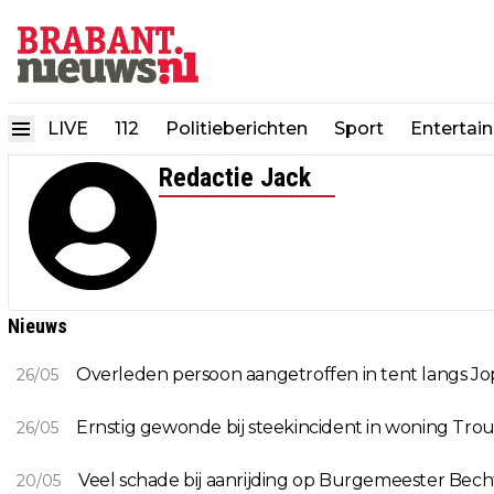
LIVE
112
Politieberichten
Sport
Entertai
Redactie Jack
Nieuws
Overleden persoon aangetroffen in tent langs Jop
26/05
Ernstig gewonde bij steekincident in woning Tro
26/05
Veel schade bij aanrijding op Burgemeester Bech
20/05