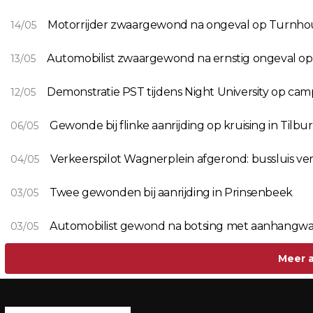
Motorrijder zwaargewond na ongeval op Turnhou
14/05
Automobilist zwaargewond na ernstig ongeval op 
13/05
Demonstratie PST tijdens Night University op cam
12/05
Gewonde bij flinke aanrijding op kruising in Tilbu
06/05
Verkeerspilot Wagnerplein afgerond: bussluis ve
04/05
Twee gewonden bij aanrijding in Prinsenbeek
03/05
Automobilist gewond na botsing met aanhangwa
03/05
Meer a