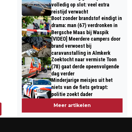
volledig op slot: veel extra
reistijd verwacht
Boot zonder brandstof eindigt in
drama: man (67) verdronken in
Bergsche Maas bij Waspik
[VIDEO] Meerdere campers door
brand verwoest bij
caravanstalling in Almkerk
Zoektocht naar vermiste Toon
(78) gaat derde opeenvolgende
dag verder
Minderjarige meisjes uit het
niets van de fiets getrapt:
politie zoekt dader
Meer artikelen