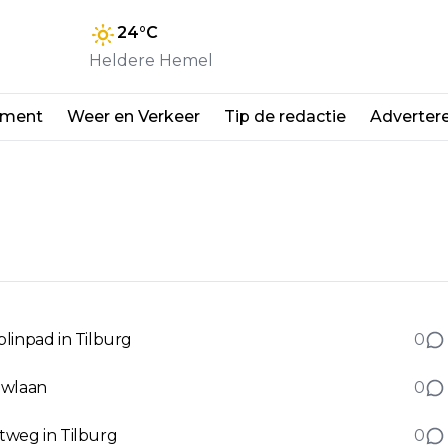
24
°C
Heldere Hemel
nment
Weer en Verkeer
Tip de redactie
Adverter
linpad in Tilburg
0
uwlaan
0
tweg in Tilburg
0