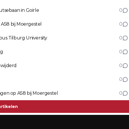
tsebaan in Goirle
0
A58 bij Moergestel
0
pus Tilburg University
0
rg
0
rwijderd
0
0
gen op A58 bij Moergestel
0
rtikelen