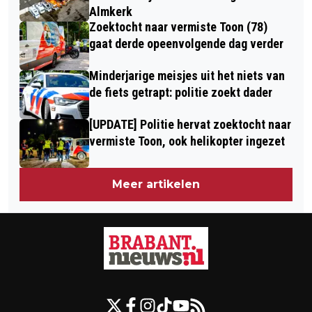
Almkerk
Zoektocht naar vermiste Toon (78)
gaat derde opeenvolgende dag verder
Minderjarige meisjes uit het niets van
de fiets getrapt: politie zoekt dader
[UPDATE] Politie hervat zoektocht naar
vermiste Toon, ook helikopter ingezet
Meer artikelen