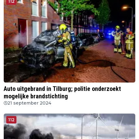
112
Auto uitgebrand in Tilburg; politie onderzoekt
mogelijke brandstichting
21 september 2024
112