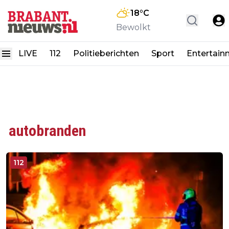
18
°C
Bewolkt
LIVE
112
Politieberichten
Sport
Entertain
autobranden
112