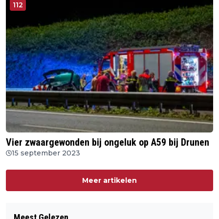
112
Vier zwaargewonden bij ongeluk op A59 bij Drunen
15 september 2023
Meer artikelen
Meest Gelezen