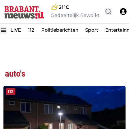
21
°C
Gedeeltelijk Bewolkt
LIVE
112
Politieberichten
Sport
Entertain
auto's
112