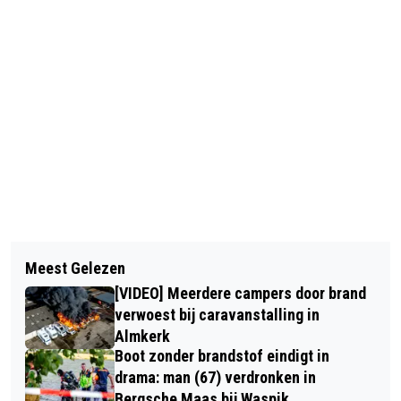
Vorig artikel
Volgend artikel
POLITIE CONTROLEERT BIJ MEERDERE
Meest Gelezen
BEWAKING VAN TAGHI AFGENOMEN
AUTOBEDRIJVEN DOOR
[VIDEO] Meerdere campers door brand
AUTOBRANDEN IN VEEN
verwoest bij caravanstalling in
Almkerk
Boot zonder brandstof eindigt in
drama: man (67) verdronken in
Bergsche Maas bij Waspik