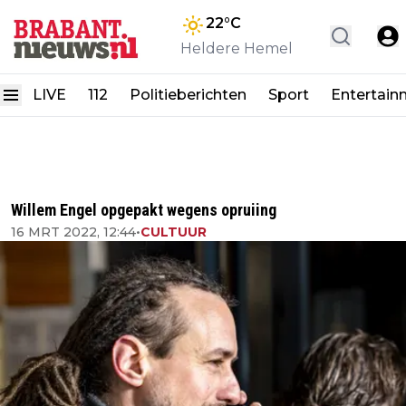
22
°C
Heldere Hemel
LIVE
112
Politieberichten
Sport
Entertain
Willem Engel opgepakt wegens opruiing
16 MRT 2022, 12:44
•
CULTUUR