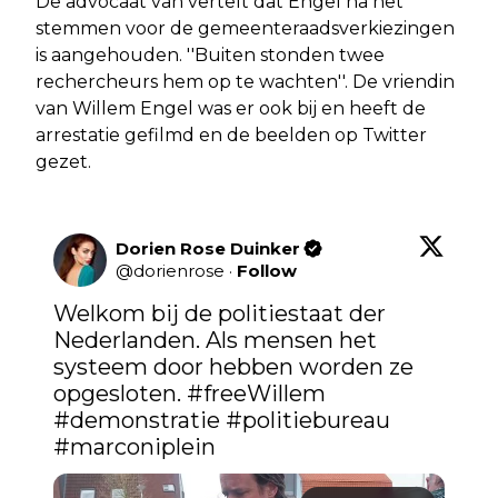
De advocaat van vertelt dat Engel na het
stemmen voor de gemeenteraadsverkiezingen
is aangehouden. ''Buiten stonden twee
rechercheurs hem op te wachten''. De vriendin
van Willem Engel was er ook bij en heeft de
arrestatie gefilmd en de beelden op Twitter
gezet.
Dorien Rose Duinker
@
dorienrose
·
Follow
Welkom bij de politiestaat der 
Nederlanden. Als mensen het 
systeem door hebben worden ze 
opgesloten. 
#freeWillem
#demonstratie
#politiebureau
#marconiplein