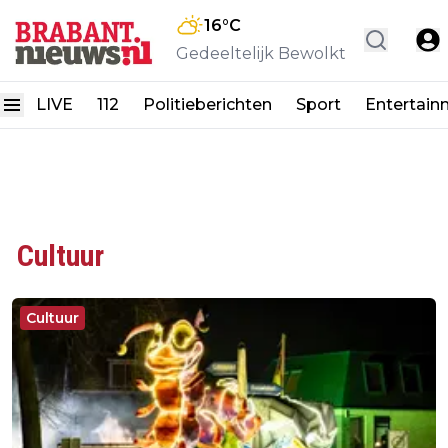
16
°C
Gedeeltelijk Bewolkt
LIVE
112
Politieberichten
Sport
Entertain
Cultuur
Cultuur