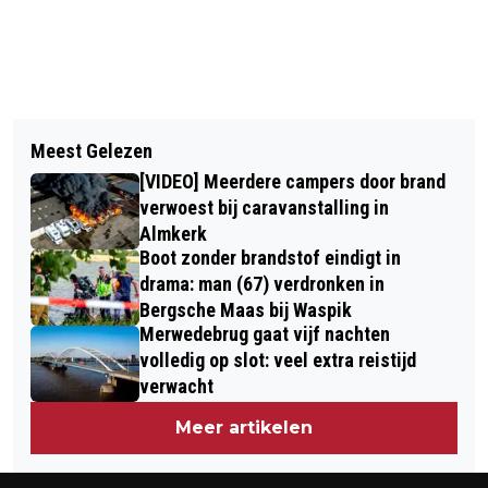
Vorig artikel
Volgend artikel
RKC ONDERUIT IN NIJMEGEN,
Meest Gelezen
BRAND IN BERGING FLATGEBOUW
HANDHAVING LIJKT ONMOGELIJKE
[VIDEO] Meerdere campers door brand
TILBURG – TWEETAL OP DE VLUCHT
TAAK GEWORDEN
verwoest bij caravanstalling in
Almkerk
Boot zonder brandstof eindigt in
drama: man (67) verdronken in
Bergsche Maas bij Waspik
Merwedebrug gaat vijf nachten
volledig op slot: veel extra reistijd
verwacht
Meer artikelen