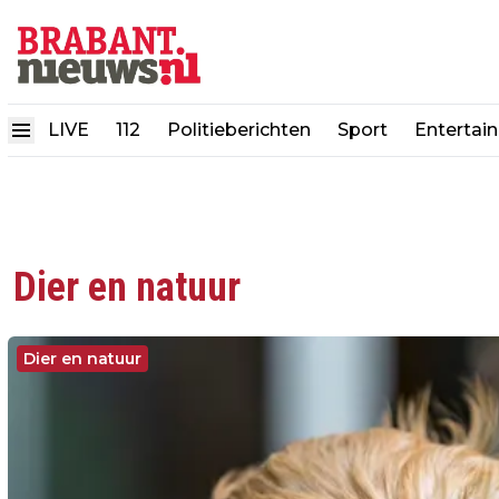
LIVE
112
Politieberichten
Sport
Entertai
Dier en natuur
Dier en natuur