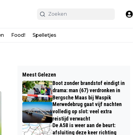
en
Food!
Spelletjes
Meest Gelezen
Boot zonder brandstof eindigt in
drama: man (67) verdronken in
Bergsche Maas bij Waspik
Merwedebrug gaat vijf nachten
volledig op slot: veel extra
reistijd verwacht
De A58 is weer aan de beurt:
afsluiting deze keer richting