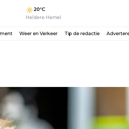
20
°C
Heldere Hemel
nment
Weer en Verkeer
Tip de redactie
Adverter