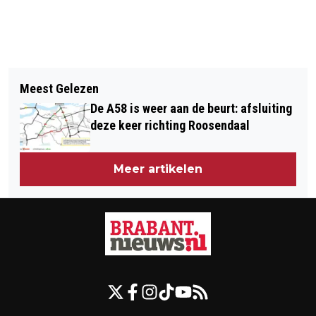
Vorig artikel
Volgend artikel
NAC VROUWEN KNOKKEN IN
Meest Gelezen
FC DEN BOSCH VERGOOIT 2-0
DEBUUTJAAR, ONDANKS LASTIGE
De A58 is weer aan de beurt: afsluiting
VOORSPRONG EN VERLIEST MET 2-3
UITGANGSPOSITIE
deze keer richting Roosendaal
VAN ALMERE CITY
Meer artikelen