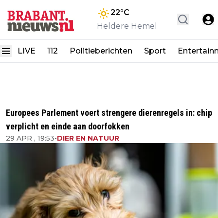
22
°C
Heldere Hemel
LIVE
112
Politieberichten
Sport
Entertain
Europees Parlement voert strengere dierenregels in: chip
verplicht en einde aan doorfokken
29 APR , 19:53
•
DIER EN NATUUR