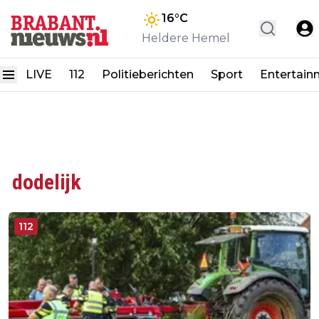
16
°C
Heldere Hemel
LIVE
112
Politieberichten
Sport
Entertain
dodelijk
112