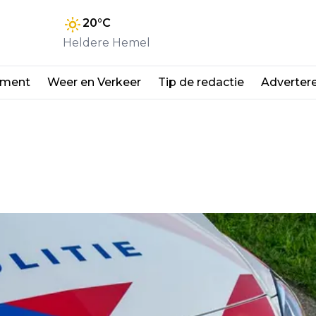
20
°C
Heldere Hemel
nment
Weer en Verkeer
Tip de redactie
Adverter