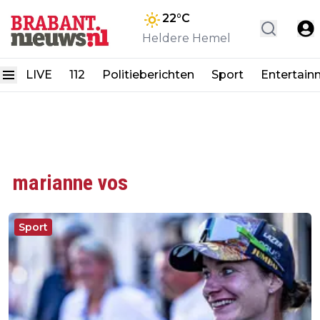
22
°C
Heldere Hemel
LIVE
112
Politieberichten
Sport
Entertain
marianne vos
Sport